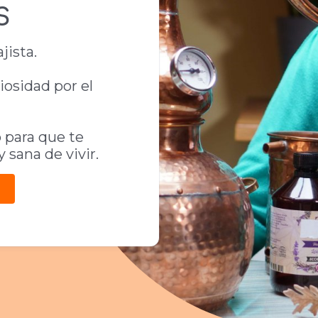
S
jista.
iosidad por el
o para que te
 sana de vivir.