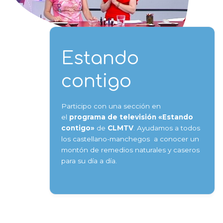
Estando
contigo
Participo con una sección en
el
programa de televisión «Estando
contigo»
de
CLMTV
. Ayudamos a todos
los castellano-manchegos a conocer un
montón de remedios naturales y caseros
para su día a día.