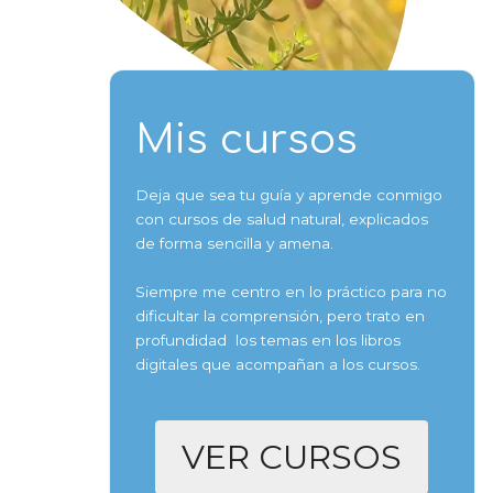
Mis cursos
Deja que sea tu guía y aprende conmigo
con cursos de salud natural, explicados
de forma sencilla y amena.
Siempre me centro en lo práctico para no
dificultar la comprensión, pero trato en
profundidad los temas en los libros
digitales que acompañan a los cursos.
VER CURSOS