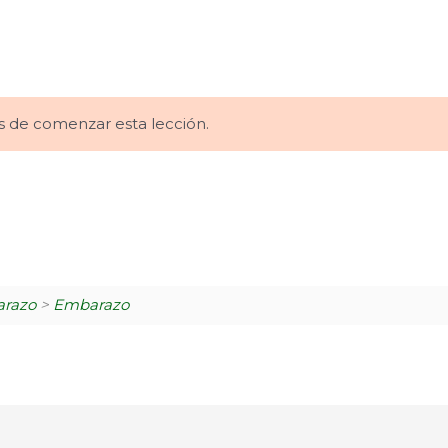
 de comenzar esta lección.
arazo
>
Embarazo