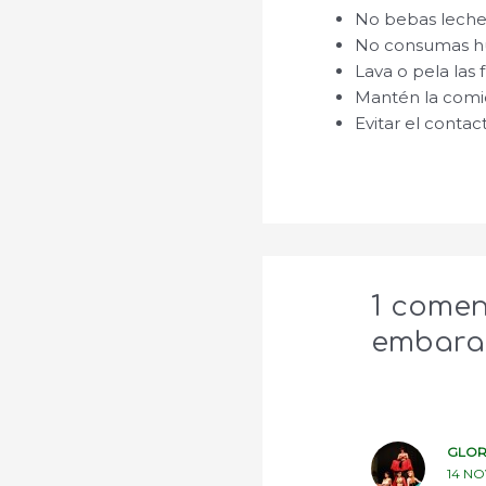
No bebas leche
No consumas hu
Lava o pela las 
Mantén la comi
Evitar el contac
1 comen
embaraz
GLOR
14 NO