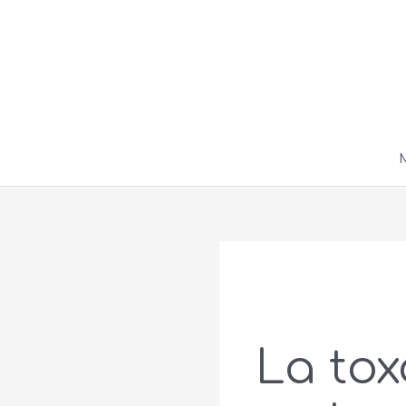
Ir
al
contenido
La tox