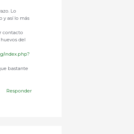
razo. Lo
o y así lo más
r contacto
 huevos del
.
org/index.php?
 que bastante
Responder