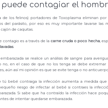
 puede contagiar el hombr
ia de los felinos) portadores de Toxoplasma eliminan po
os del parásito, por eso es muy importante lavarse las
 cajón de caquitas.
e contagio es a través de la
carne cruda o poco hecha
, es
lavadas
.
embarazada se realice un análisis de sangre para averigua
o no, en el caso de que no los tenga se debe extremar 
s, aún así mi opinión es que se evite tenga o no anticuerpo
ue tú bebé contraiga la infección aumenta a medida que
queño riesgo de infectar al bebé si contraes la infec
razada. Si sabe que ha contraído la infección hace poq
ntes de intentar quedarse embarazada.