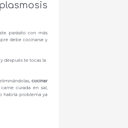
lasmosis
ste parásito con más
empre debe cocinarse y
 y después te tocas la
eliminándolas,
cocinar
 carne curada en sal,
no habría problema ya