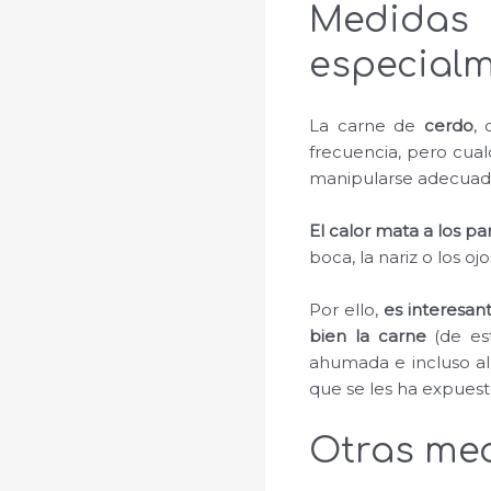
Medidas
especialm
La carne de
cerdo
,
frecuencia, pero cual
manipularse adecua
El calor mata a los par
boca, la nariz o los oj
Por ello,
es interesan
bien la carne
(de est
ahumada e incluso al
que se les ha expuest
Otras me