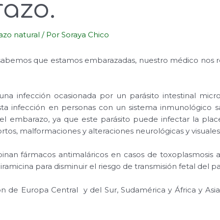
azo.
zo natural
/ Por
Soraya Chico
bemos que estamos embarazadas, nuestro médico nos ret
una infección ocasionada por un parásito intestinal mi
Esta infección en personas con un sistema inmunológico s
 el embarazo, ya que este parásito puede infectar la pla
rtos, malformaciones y alteraciones neurológicas y visuales
nan fármacos antimaláricos en casos de toxoplasmosis 
amicina para disminuir el riesgo de transmisión fetal del pa
n de Europa Central y del Sur, Sudamérica y África y Asi