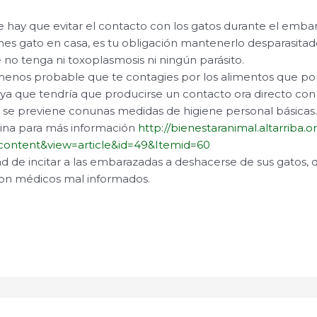
e hay que evitar el contacto con los gatos durante el emba
enes gato en casa, es tu obligación mantenerlo desparasitad
 no tenga ni toxoplasmosis ni ningún parásito.
enos probable que te contagies por los alimentos que po
 ya que tendría que producirse un contacto ora directo con
so se previene conunas medidas de higiene personal básicas
ina para más información
http://bienestaranimal.altarriba.
ontent&view=article&id=49&Itemid=60
jad de incitar a las embarazadas a deshacerse de sus gatos,
on médicos mal informados.