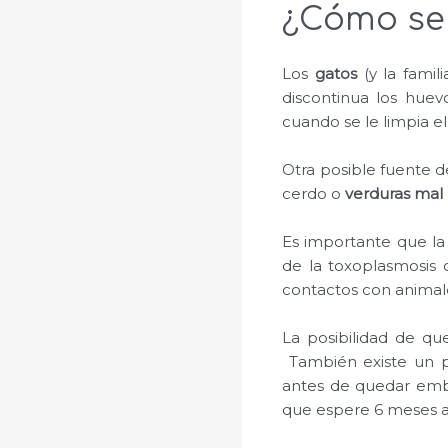
¿Cómo se
Los
gatos
(y la famil
discontinua los huev
cuando se le limpia el
Otra posible fuente d
cerdo o
verduras mal 
Es importante que la 
de la toxoplasmosis 
contactos con animale
La posibilidad de q
También existe un pe
antes de quedar emba
que espere 6 meses a