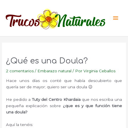
Ir
al
Men
contenido
princ
¿Qué es una Doula?
2 comentarios
/
Embarazo natural
/ Por
Virginia Ceballos
Hace unos días os conté que había descubierto que
quería ser de mayor; quiero ser una doula 😉
He pedido a
Tuty del Centro Khardaia
que nos escriba una
pequeña explicación sobre
¿que es y que función tiene
una doula?
Aquí la tenéis: