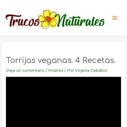
Ir
al
Men
contenido
princ
Torrijas veganas. 4 Recetas.
Deja un comentario
/
Postres
/ Por
Virginia Ceballos