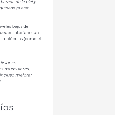
arrera de la piel y
nguíneos ya eran
iveles bajos de
ueden interferir con
ras moléculas (como el
diciones
es musculares,
 incluso mejorar
.
rías