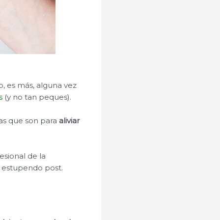
, es más, alguna vez
s
(y no tan peques).
as que son para
aliviar
esional de la
te estupendo post.