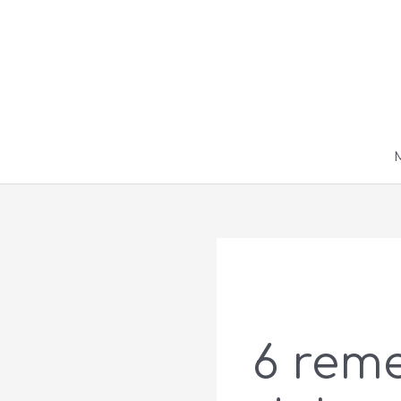
Ir
al
contenido
6 reme