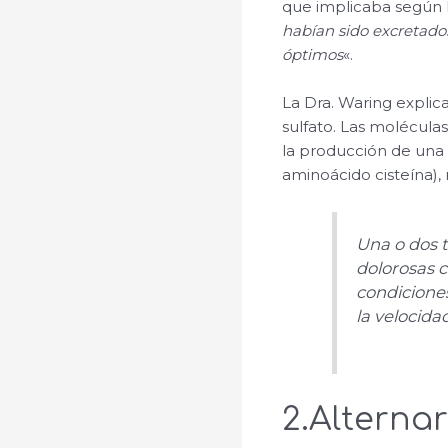
que implicaba según 
habían sido excretado
óptimos
«.
La Dra. Waring explic
sulfato. Las molécula
la producción de una p
aminoácido cisteína), 
Una o dos 
dolorosas 
condiciones
la velocida
2.Alternar