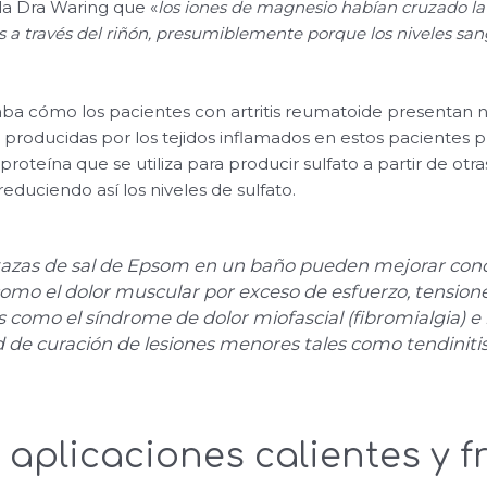
la Dra Waring que «
los iones de magnesio habían cruzado la b
s a través del riñón, presumiblemente porque los niveles sa
aba cómo los pacientes con artritis reumatoide presentan n
s producidas por los tejidos inflamados en estos pacientes p
roteína que se utiliza para producir sulfato a partir de ot
reduciendo así los niveles de sulfato.
tazas de sal de Epsom en un baño pueden mejorar con
como el dolor muscular por exceso de esfuerzo, tension
 como el síndrome de dolor miofascial (fibromialgia) e
d de curación de lesiones menores tales como tendinitis
 aplicaciones calientes y f