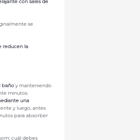
lajante con sales de
iginalmente se
e reducen la
l baño
y manteniendo
nte minutos.
mediante una
ente y luego, antes
inutos para absorber
psom; cuál debes