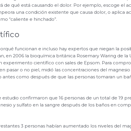
 de qué está causando el dolor. Por ejemplo, escoge el ac
empeora una condición existente que causa dolor, o aplica a
omo “caliente e hinchado”.
tífico
 porqué funcionan e incluso hay expertos que niegan la posi
n, en 2006 la bioquímica británica Rosemary Waring de la 
n experimento científico con sales de Epsom. Para comprob
 pasar o no piel, midió las concentraciones del magnesio y
nto antes como después de que las personas tomaran un ba
e estudio confirmaron que 16 personas de un total de 19 pr
sio y sulfato en la sangre después de los baños en compar
s restantes 3 personas habían aumentado los niveles del magn