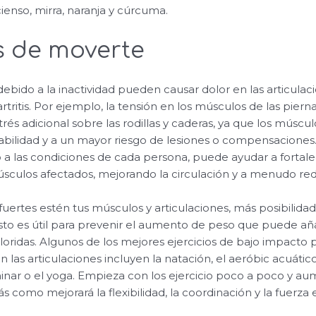
cienso, mirra, naranja y cúrcuma.
s de moverte
debido a la inactividad pueden causar dolor en las articula
tritis. Por ejemplo, la tensión en los músculos de las pier
és adicional sobre las rodillas y caderas, ya que los múscul
tabilidad y a un mayor riesgo de lesiones o compensaciones.
 a las condiciones de cada persona, puede ayudar a fortalece
músculos afectados, mejorando la circulación y a menudo red
ertes estén tus músculos y articulaciones, más posibilida
sto es útil para prevenir el aumento de peso que puede añ
oloridas. Algunos de los mejores ejercicios de bajo impacto
las articulaciones incluyen la natación, el aeróbic acuático,
inar o el yoga. Empieza con los ejercicio poco a poco y au
 como mejorará la flexibilidad, la coordinación y la fuerza 