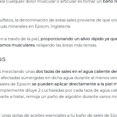
ra cualquier dolor muscular o articular es tomar un
baño re
ulfatos, la denominación de estas sales proviene de que or
uas minerales en Epsom, Inglaterra.
n a través de la piel,
proporcionando un alivio rápido ya qu
pasmos musculares
, relajando las áreas más tensas.
as
es mezclando unas
dos tazas de sales en el agua caliente de
s afectadas sumergidas en dicha agua durante al menos vei
s sales de Epsom
se pueden aplicar directamente a la piel 
Simplemente diluye 2 cucharadas por cada taza de agua cali
 parte a tratar, remoja un paño de algodón durante varios m
 unas gotas de aceites esenciales a tu baño de sales de E