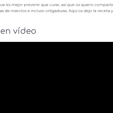
que es mejor prevenir que curar, así que os quiero comparti
ras de insectos e incluso ortigaduras. Aquí os dejo la receta 
 en vídeo