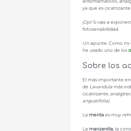
antiinflamatorio, anal
ya que es cicatrizante
¡Ojo! Si vais a expone
fotosensibillidad.
Un apunte. Como mi o
he usado uno de los
o
Sobre los ac
El más importante en 
de
Lavandula
más ind
cicatrizante, analgési
angustifolia)
.
La
menta
es muy refre
La
manzanilla
, la con