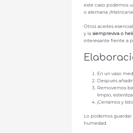
este caso podemos us
o alemana
(Matricari
Otros aceites esencia
y la
siempreviva o heli
interesante frente a p
Elaboraci
En un vaso medi
Después añadimo
Removemos bien
limpio, esteriliz
¡Cerramos y listo
Lo podemos guardar en 
humedad.