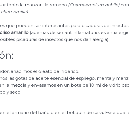
ar tanto la manzanilla romana
(Chamaemelum nobile)
como
a chamomilla).
les que pueden ser interesantes para picaduras de insectos
criso amarillo
(además de ser antiinflamatorio, es antialérgi
osibles picaduras de insectos que nos dan alergia)
ón:
dor, añadimos el oleato de hipérico.
s las gotas de aceite esencial de espliego, menta y manza
 la mezcla y envasamos en un bote de 10 ml de vidrio osc
ado y seco.
!
el armario del baño o en el botiquín de casa. Evita que le d