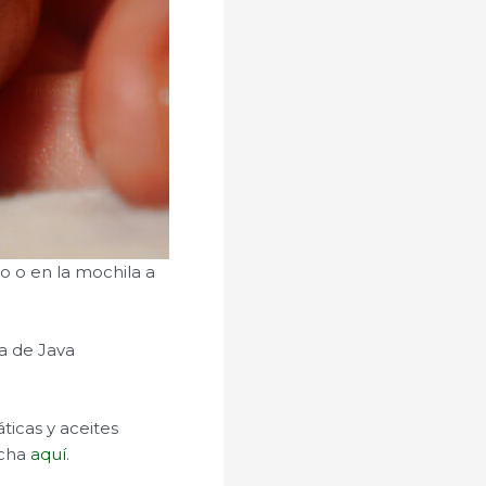
o o en la mochila a
a de Java
ticas y aceites
ncha
aquí
.