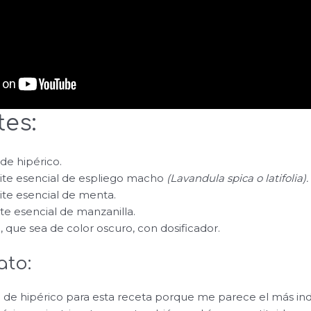
tes:
de hipérico.
ite esencial de espliego macho
(
Lavandula spica o latifolia
).
ite esencial de menta.
te esencial de manzanilla.
, que sea de color oscuro, con dosificador.
ato:
 de hipérico para esta receta porque me parece el más in