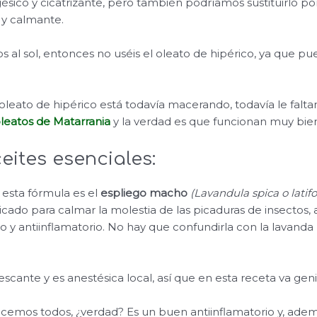
gésico y cicatrizante, pero también podríamos sustituirlo po
 y calmante.
ros al sol, entonces no uséis el oleato de hipérico, ya que p
leato de hipérico está todavía macerando, todavía le fal
leatos de Matarrania
y la verdad es que funcionan muy bie
eites esenciales:
esta fórmula es el
espliego macho
(Lavandula spica o latifo
icado para calmar la molestia de las picaduras de insectos
co y antiinflamatorio. No hay que confundirla con la lavanda
scante y es anestésica local, así que en esta receta va geni
ocemos todos, ¿verdad? Es un buen antiinflamatorio y, adem