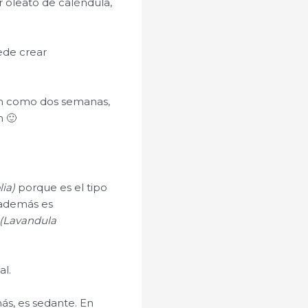
r oleato de caléndula,
uede crear
tan como dos semanas,
n 🙂
lia)
porque es el tipo
, además es
(Lavandula
al.
ás, es sedante. En