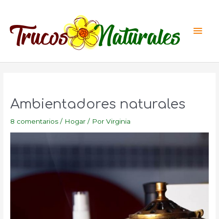
Ir
al
Men
contenido
princ
Ambientadores naturales
8 comentarios
/
Hogar
/ Por
Virginia