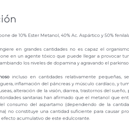
ión
ne de 10% Ester Metanol, 40% Ac. Aspártico y 50% fenilal
e ingiere en grandes cantidades no es capaz el organism
pone en un agente tóxico que puede llegar a provocar tu
cambiando los niveles de dopamina y agravando el parkinso
noso
incluso en cantidades relativamente pequeñas, s
guera, inflamación del páncreas y músculo cardíaco, y tum
seas, alteración de la visión, diarrea, trastornos del sueño
toridades sanitarias han afirmado que el metanol que ent
 del consumo del aspartamo (dependiendo de la cantid
) no constituye una cantidad suficiente para causar pro
 efecto acumulativo de este edulcorante.