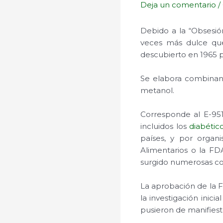
Deja un comentario
/
Debido a la “Obsesión
veces más dulce que
descubierto en 1965 
Se elabora combinand
metanol.
Corresponde al E-951
incluidos los
diabétic
países, y por orga
Alimentarios o la FD
surgido numerosas con
La aprobación de la 
la investigación inic
pusieron de manifiest