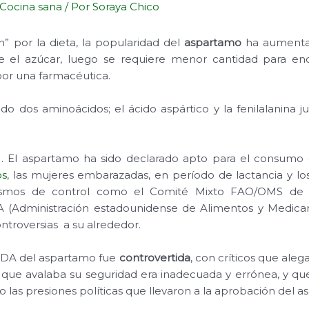
Cocina sana
/ Por
Soraya Chico
” por la dieta, la popularidad del
aspartamo
ha aumentad
 el azúcar, luego se requiere menor cantidad para end
por una farmacéutica.
o dos aminoácidos; el ácido aspártico y la fenilalanina j
. El aspartamo ha sido declarado apto para el consumo 
os
, las mujeres embarazadas, en período de lactancia y lo
nismos de control como el Comité Mixto FAO/OMS de E
A (Administración estadounidense de Alimentos y Medica
troversias a su alrededor.
FDA del aspartamo fue
controvertida
, con críticos que ale
ial que avalaba su seguridad era inadecuada y errónea, y que
o las presiones políticas que llevaron a la aprobación del 