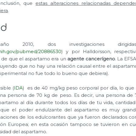
nclusión, que
estas alteraciones relacionadas depend
iera
.
ad
o 2010, dos investigaciones dirigida
.nih.gov/pubmed/20886530
) y por Halldorsson, respecti
n de que el aspartamo era un
agente cancerígeno
. La EFSA
cluyendo que no hay una relación causal entre el aspartam
xperimental no fue todo lo bueno que debiera).
sible (
IDA
) es de 40 mg/kg peso corporal por día, lo qu
na persona de 70 kg de peso. Es decir, una persona de 
partamo al día durante todos los días de tu vida, cantida
que el poder endulzante del aspartamo es muy gran
luaciones de los edulcorantes que ya fueron declarados co
ión Europea; en esta ocasión tampoco se tuvieron en cu
osidad del aspartamo.