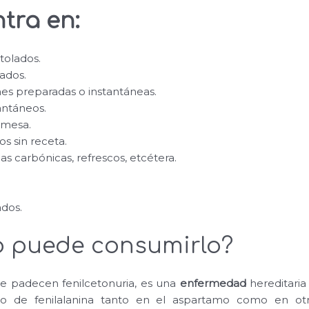
tra en:
olados.
vados.
ones preparadas o instantáneas.
antáneos.
 mesa.
s sin receta.
s carbónicas, refrescos, etcétera.
dos.
o puede consumirlo?
e padecen fenilcetonuria, es una
enfermedad
hereditaria
mo de fenilalanina tanto en el aspartamo como en o