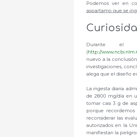
Podemos ver en co
aspartamo que se ing
Curiosid
Durante el añ
(
http://www.ncbi.nlm
nuevo a la conclusió
investigaciones, con
alega que el diseño e
La ingesta diaria admi
de 2800 mg/día en u
tomar casi 3 g de as
porque recordemos 
reconsiderar las eva
autorizados en la Un
manifiestan la peligr