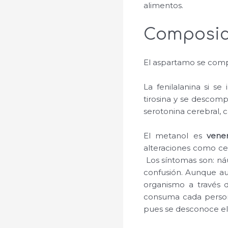
alimentos.
Composic
El aspartamo se compo
La fenilalanina si s
tirosina y se descom
serotonina cerebral, 
El metanol es
vene
alteraciones como ce
Los síntomas son: náu
confusión. Aunque au
organismo a través
consuma cada persona
pues se desconoce el