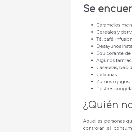
Se encuen
Caramelos ment
Cereales y deri
Té, café, infusi
Desayunos inst
Edulcorante de
Algunos fármaco
Gaseosas, bebida
Gelatinas.
Zumos o jugos.
Postres congela
¿Quién n
Aquellas personas qu
controlar el consu