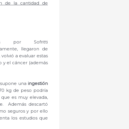
en de la cantidad de
s por Sofritti
vamente, llegaron de
 volvió a evaluar estas
o y el cáncer (además
e supone una
ingestión
70 kg de peso podría
d que es muy elevada,
de. Además descartó
mo seguros y por ello
enta los estudios que