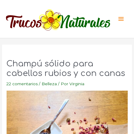
Ir
al
Men
contenido
princ
Champú sólido para
cabellos rubios y con canas
22 comentarios
/
Belleza
/ Por
Virginia