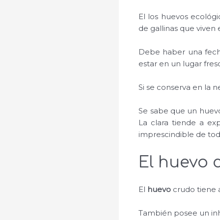
El los huevos ecológ
de gallinas que viven
Debe haber una fecha
estar en un lugar fres
Si se conserva en la n
Se sabe que un huevo
La clara tiende a ex
imprescindible de to
El huevo 
El
huevo
crudo tiene a
También posee un inh