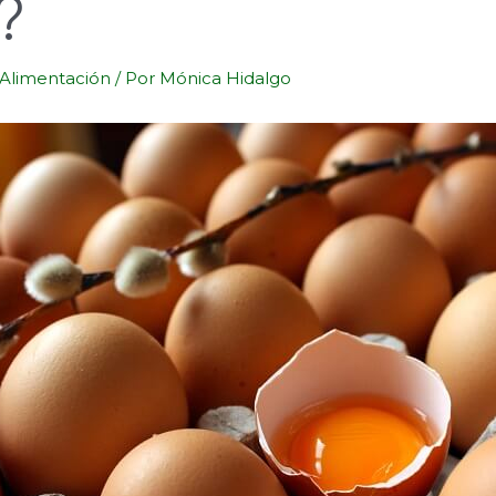
?
Alimentación
/ Por
Mónica Hidalgo