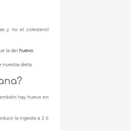
s y no el colesterol
ue la del
huevo
.
 nuestra dieta.
mana?
 también hay huevo en
ducir la ingesta a 2 ó