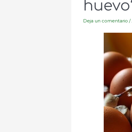
huevo
Deja un comentario
/