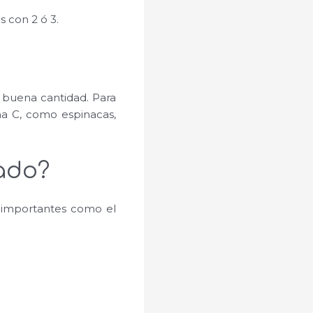
 con 2 ó 3.
buena cantidad. Para
na C, como espinacas,
cado?
s importantes como el