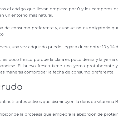
icos el código que llevan empieza por 0 y los camperos 
 en un entorno más natural.
 de consumo preferente y, aunque no es obligatorio que 
co.
evera, una vez adquirido puede llegar a durar entre 10 y 14 d
 es poco fresco porque la clara es poco densa y la yema c
pandirse. El huevo fresco tiene una yema protuberante y
das maneras comprobar la fecha de consumo preferente.
crudo
ntinutrientes activos que disminuyen la dosis de vitamina B
ibidor de la proteasa que empeora la absorción de proteín