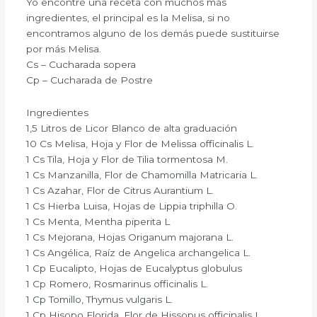
Yo encontré una receta con muchos más
ingredientes, el principal es la Melisa, si no
encontramos alguno de los demás puede sustituirse
por más Melisa.
Cs – Cucharada sopera
Cp – Cucharada de Postre
Ingredientes
1,5 Litros de Licor Blanco de alta graduación
10 Cs Melisa, Hoja y Flor de Melissa officinalis L.
1 Cs Tila, Hoja y Flor de Tilia tormentosa M.
1 Cs Manzanilla, Flor de Chamomilla Matricaria L.
1 Cs Azahar, Flor de Citrus Aurantium L.
1 Cs Hierba Luisa, Hojas de Lippia triphilla O.
1 Cs Menta, Mentha piperita L
1 Cs Mejorana, Hojas Origanum majorana L.
1 Cs Angélica, Raíz de Angelica archangelica L.
1 Cp Eucalipto, Hojas de Eucalyptus globulus
1 Cp Romero, Rosmarinus officinalis L.
1 Cp Tomillo, Thymus vulgaris L.
1 Cp Hisopo Florida, Flor de Hissopus officinalis L.