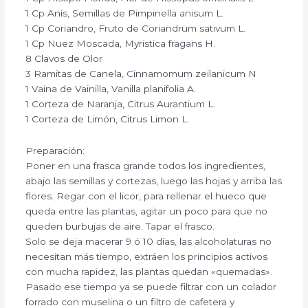
1 Cp Anís, Semillas de Pimpinella anisum L.
1 Cp Coriandro, Fruto de Coriandrum sativum L.
1 Cp Nuez Moscada, Myristica fragans H.
8 Clavos de Olor
3 Ramitas de Canela, Cinnamomum zeilanicum N
1 Vaina de Vainilla, Vanilla planifolia A.
1 Corteza de Naranja, Citrus Aurantium L.
1 Corteza de Limón, Citrus Limon L.
Preparación:
Poner en una frasca grande todos los ingredientes,
abajo las semillas y cortezas, luego las hojas y arriba las
flores. Regar con el licor, para rellenar el hueco que
queda entre las plantas, agitar un poco para que no
queden burbujas de aire. Tapar el frasco.
Solo se deja macerar 9 ó 10 días, las alcoholaturas no
necesitan más tiempo, extráen los principios activos
con mucha rapidez, las plantas quedan «quemadas».
Pasado ese tiempo ya se puede filtrar con un colador
forrado con muselina o un filtro de cafetera y