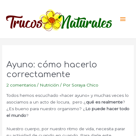
Ir
al
Men
contenido
princ
Ayuno: cómo hacerlo
correctamente
2 comentarios
/
Nutrición
/ Por
Soraya Chico
Todos hemos escuchado «hacer ayuno» y muchas veces lo
asociamos a un acto de locura, pero ¿
qué es realmente
?
¿Es bueno para nuestro organismo? ¿
Lo puede hacer todo
el mundo
?
Nuestro cuerpo, por nuestro ritmo de vida, necesita parar
su actividad de cuando en cuando. Para darle este