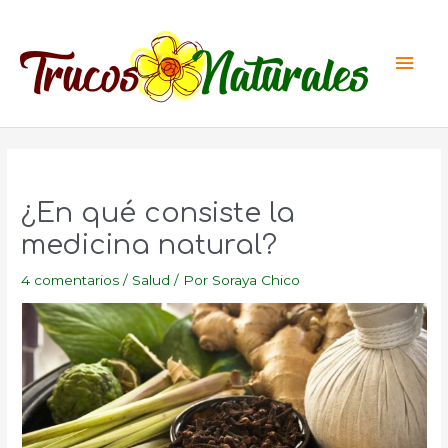
Ir
al
Men
contenido
princ
¿En qué consiste la
medicina natural?
4 comentarios
/
Salud
/ Por
Soraya Chico