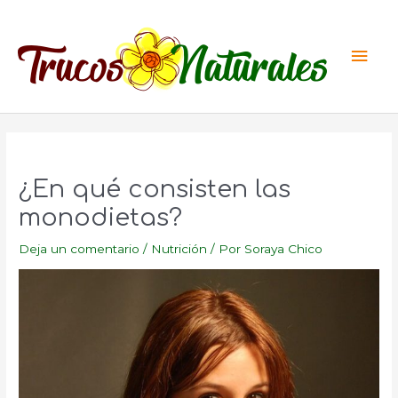
Ir
al
Men
contenido
princ
¿En qué consisten las
monodietas?
Deja un comentario
/
Nutrición
/ Por
Soraya Chico