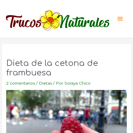
Ir
al
Men
contenido
princ
Dieta de la cetona de
frambuesa
2 comentarios
/
Dietas
/ Por
Soraya Chico