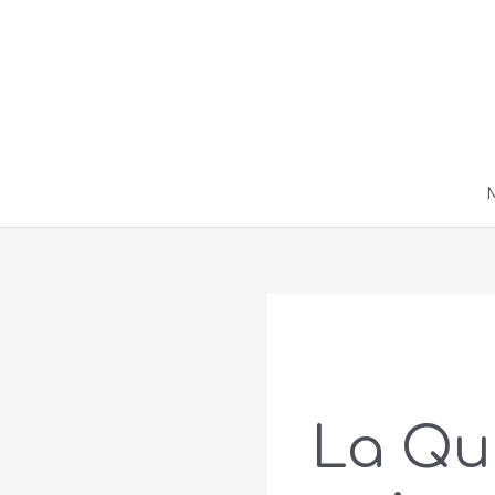
Ir
al
contenido
La Qu