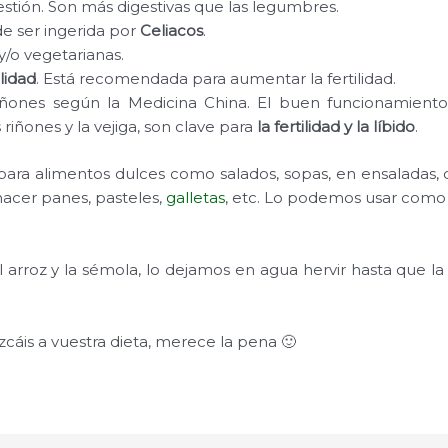
estión. Son más digestivas que las legumbres.
de ser ingerida por
Celiacos
.
y/o vegetarianas.
ilidad
. Está recomendada para aumentar la fertilidad.
riñones según la Medicina China. El buen funcionamient
riñones y la vejiga, son clave para
la fertilidad y la líbido
.
ara alimentos dulces como salados, sopas, en ensaladas, 
acer panes, pasteles,
galletas
, etc. Lo podemos usar como a
l arroz y la sémola, lo dejamos en agua hervir hasta que la
zcáis a vuestra dieta, merece la pena 🙂