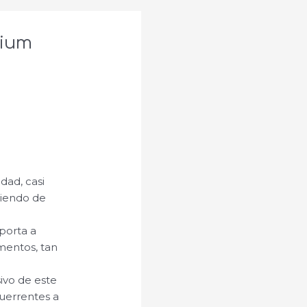
dium
dad, casi
biendo de
xporta a
imentos, tan
ivo de este
uerrentes a