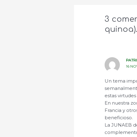
3 comen
quinoa).
PATRI
16 NO
Un tema impor
semanalmente,
estas virtudes
En nuestra zon
Francia y otro
beneficioso.
La JUNAEB deb
complemento, 