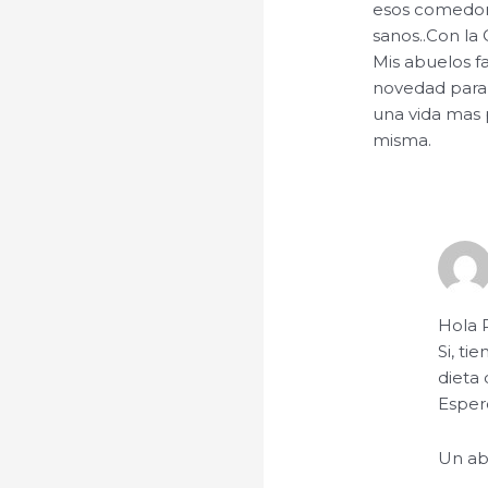
esos comedore
sanos..Con la
Mis abuelos fa
novedad para 
una vida mas 
misma.
Hola P
Si, t
dieta
Esper
Un ab