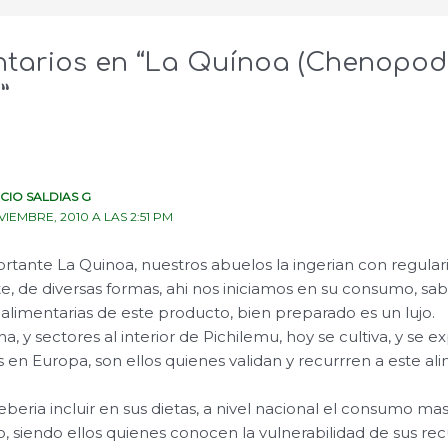
tarios en “La Quínoa (Chenopo
”
CIO SALDIAS G
VIEMBRE, 2010 A LAS 2:51 PM
tante La Quinoa, nuestros abuelos la ingerian con regulari
 de diversas formas, ahi nos iniciamos en su consumo, sa
 alimentarias de este producto, bien preparado es un lujo.
a, y sectores al interior de Pichilemu, hoy se cultiva, y se e
s en Europa, son ellos quienes validan y recurrren a este al
eria incluir en sus dietas, a nivel nacional el consumo mas
siendo ellos quienes conocen la vulnerabilidad de sus rec