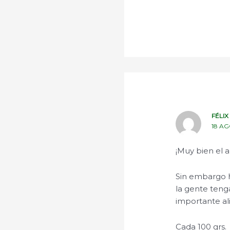
FÉLIX
18 AG
¡Muy bien el a
Sin embargo h
la gente teng
importante al
Cada 100 grs.