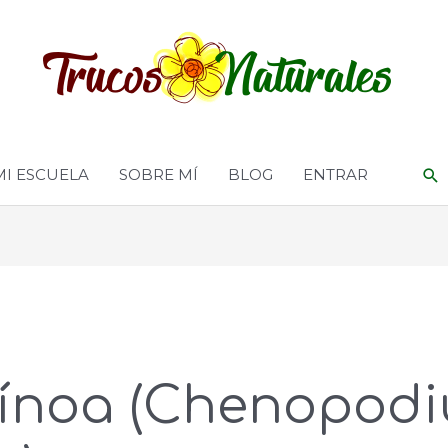
MI ESCUELA
SOBRE MÍ
BLOG
ENTRAR
ínoa (Chenopod