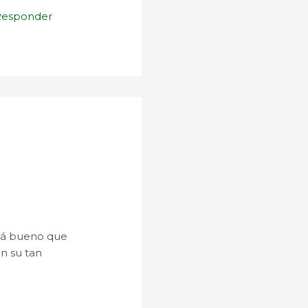
Responder
stá bueno que
n su tan