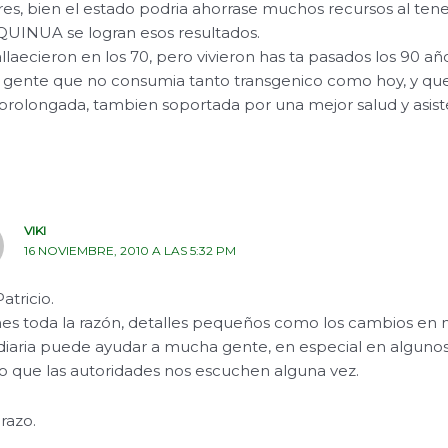
s, bien el estado podria ahorrase muchos recursos al ten
 QUINUA se logran esos resultados.
llaecieron en los 70, pero vivieron has ta pasados los 90 añ
gente que no consumia tanto transgenico como hoy, y que
prolongada, tambien soportada por una mejor salud y asist
VIKI
16 NOVIEMBRE, 2010 A LAS 5:32 PM
atricio.
ienes toda la razón, detalles pequeños como los cambios en 
 diaria puede ayudar a mucha gente, en especial en algunos
o que las autoridades nos escuchen alguna vez.
razo.