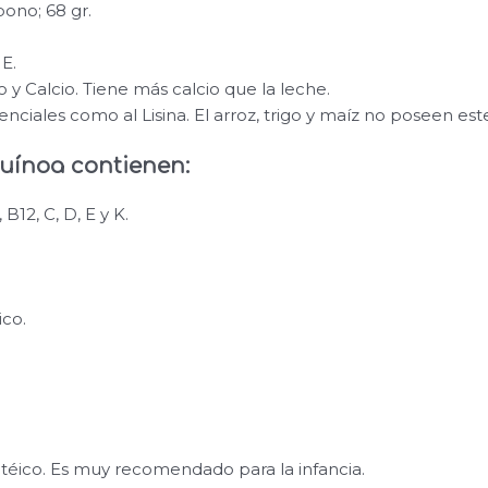
bono; 68 gr.
 E.
o y Calcio. Tiene más calcio que la leche.
nciales como al Lisina. El arroz, trigo y maíz no poseen es
uínoa contienen:
 B12, C, D, E y K.
co.
téico. Es muy recomendado para la infancia.