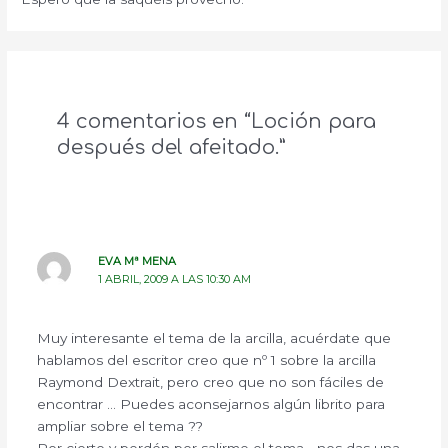
4 comentarios en “Loción para
después del afeitado.”
EVA Mª MENA
1 ABRIL, 2009 A LAS 10:30 AM
Muy interesante el tema de la arcilla, acuérdate que
hablamos del escritor creo que nº 1 sobre la arcilla
Raymond Dextrait, pero creo que no son fáciles de
encontrar … Puedes aconsejarnos algún librito para
ampliar sobre el tema ??
Por cierto y perdón por salirme el tema… nos das una