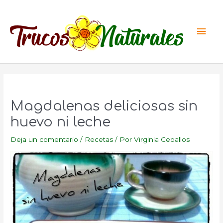
Ir
al
Men
contenido
princ
Magdalenas deliciosas sin
huevo ni leche
Deja un comentario
/
Recetas
/ Por
Virginia Ceballos