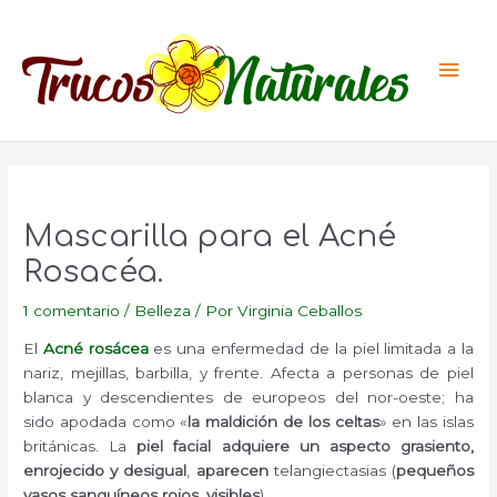
Ir
al
Men
contenido
princ
Mascarilla para el Acné
Rosacéa.
1 comentario
/
Belleza
/ Por
Virginia Ceballos
El
Acné rosácea
es una enfermedad de la piel limitada a la
nariz, mejillas, barbilla, y frente. Afecta a personas de piel
blanca y descendientes de europeos del nor-oeste; ha
sido apodada como «
la maldición de los celtas
» en las islas
británicas. La
piel facial adquiere un aspecto grasiento,
enrojecido y desigual
,
aparecen
telangiectasias (
pequeños
vasos sanguíneos rojos, visibles
).