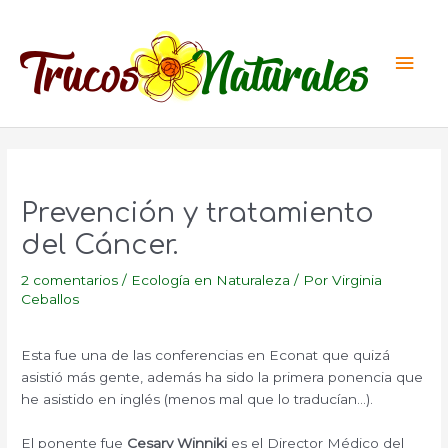
Ir
al
Men
contenido
princ
Prevención y tratamiento
del Cáncer.
2 comentarios
/
Ecología en Naturaleza
/ Por
Virginia
Ceballos
Esta fue una de las conferencias en Econat que quizá
asistió más gente, además ha sido la primera ponencia que
he asistido en inglés (menos mal que lo traducían…).
El ponente fue
Cesary Winniki
es el Director Médico del