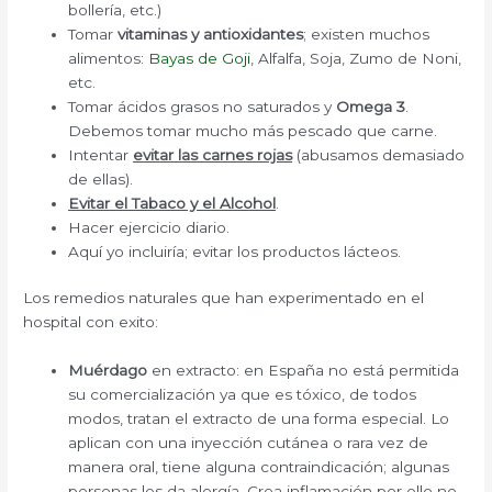
bollería, etc.)
Tomar
vitaminas y antioxidantes
; existen muchos
alimentos:
Bayas de Goji
, Alfalfa, Soja, Zumo de Noni,
etc.
Tomar ácidos grasos no saturados y
Omega 3
.
Debemos tomar mucho más pescado que carne.
Intentar
evitar las carnes rojas
(abusamos demasiado
de ellas).
Evitar el Tabaco y el Alcohol
.
Hacer ejercicio diario.
Aquí yo incluiría; evitar los productos lácteos.
Los remedios naturales que han experimentado en el
hospital con exito:
Muérdago
en extracto: en España no está permitida
su comercialización ya que es tóxico, de todos
modos, tratan el extracto de una forma especial. Lo
aplican con una inyección cutánea o rara vez de
manera oral, tiene alguna contraindicación; algunas
personas les da alergía. Crea inflamación por ello no