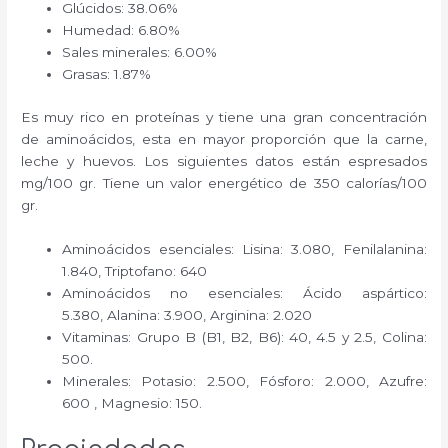
Glúcidos: 38.06%
Humedad: 6.80%
Sales minerales: 6.00%
Grasas: 1.87%
Es muy rico en proteínas y tiene una gran concentración
de aminoácidos, esta en mayor proporción que la carne,
leche y huevos. Los siguientes datos están espresados
mg/100 gr. Tiene un valor energético de 350 calorías/100
gr.
Aminoácidos esenciales: Lisina: 3.080, Fenilalanina:
1.840, Triptofano: 640
Aminoácidos no esenciales: Ácido aspártico:
5.380, Alanina: 3.900, Arginina: 2.020
Vitaminas: Grupo B (B1, B2, B6): 40, 4.5 y 2.5, Colina:
500.
Minerales: Potasio: 2.500, Fósforo: 2.000, Azufre:
600 , Magnesio: 150.