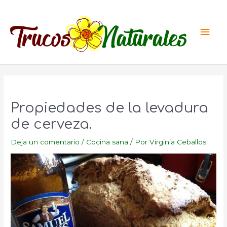
Ir
al
Men
contenido
princ
Propiedades de la levadura
de cerveza.
Deja un comentario
/
Cocina sana
/ Por
Virginia Ceballos