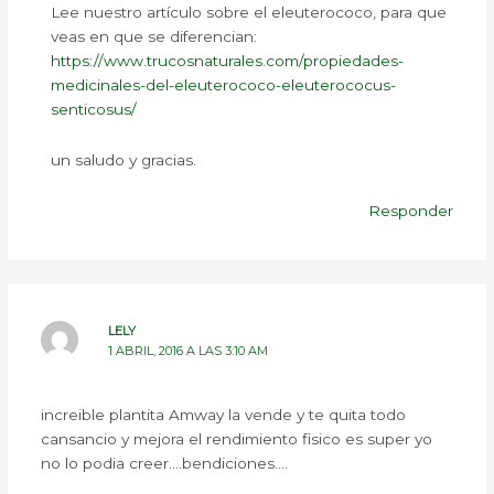
Lee nuestro artículo sobre el eleuterococo, para que
veas en que se diferencian:
https://www.trucosnaturales.com/propiedades-
medicinales-del-eleuterococo-eleuterococus-
senticosus/
un saludo y gracias.
Responder
LELY
1 ABRIL, 2016 A LAS 3:10 AM
increible plantita Amway la vende y te quita todo
cansancio y mejora el rendimiento fisico es super yo
no lo podia creer….bendiciones….