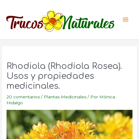
Ir
al
Men
contenido
princ
Rhodiola (Rhodiola Rosea).
Usos y propiedades
medicinales.
20 comentarios
/
Plantas Medicinales
/ Por
Mónica
Hidalgo