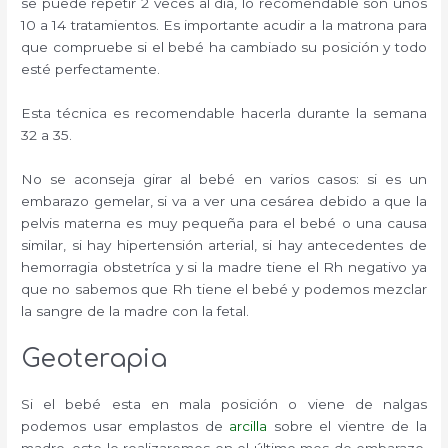
se puede repetir 2 veces al día, lo recomendable son unos
10 a 14 tratamientos. Es importante acudir a la matrona para
que compruebe si el bebé ha cambiado su posición y todo
esté perfectamente.
Esta técnica es recomendable hacerla durante la semana
32 a 35.
No se aconseja girar al bebé en varios casos: si es un
embarazo gemelar, si va a ver una cesárea debido a que la
pelvis materna es muy pequeña para el bebé o una causa
similar, si hay hipertensión arterial, si hay antecedentes de
hemorragia obstetríca y si la madre tiene el Rh negativo ya
que no sabemos que Rh tiene el bebé y podemos mezclar
la sangre de la madre con la fetal.
Geoterapia
Si el bebé esta en mala posición o viene de nalgas
podemos usar emplastos de
arcilla
sobre el vientre de la
madre, esto lo realizaremos en el último mes de embarazo.