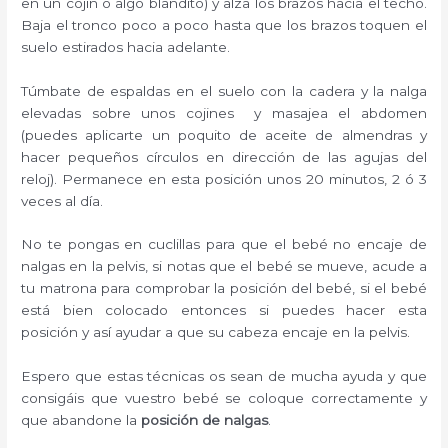
en un cojín o algo blandito) y alza los brazos hacia el techo.
Baja el tronco poco a poco hasta que los brazos toquen el
suelo estirados hacia adelante.
Túmbate de espaldas en el suelo con la cadera y la nalga
elevadas sobre unos cojines y masajea el abdomen
(puedes aplicarte un poquito de aceite de almendras y
hacer pequeños círculos en dirección de las agujas del
reloj). Permanece en esta posición unos 20 minutos, 2 ó 3
veces al día.
No te pongas en cuclillas para que el bebé no encaje de
nalgas en la pelvis, si notas que el bebé se mueve, acude a
tu matrona para comprobar la posición del bebé, si el bebé
está bien colocado entonces si puedes hacer esta
posición y así ayudar a que su cabeza encaje en la pelvis.
Espero que estas técnicas os sean de mucha ayuda y que
consigáis que vuestro bebé se coloque correctamente y
que abandone la
posición de nalgas
.