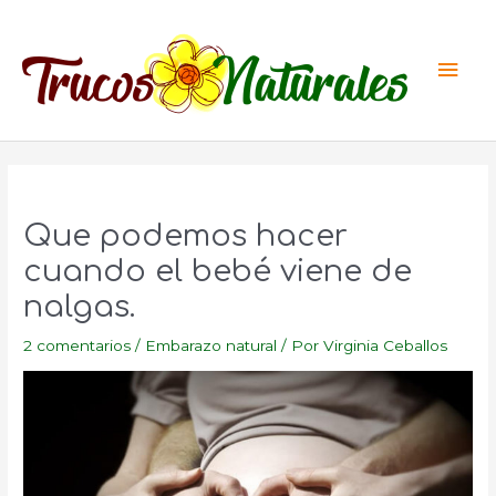
Ir
al
Men
contenido
princ
Que podemos hacer
cuando el bebé viene de
nalgas.
2 comentarios
/
Embarazo natural
/ Por
Virginia Ceballos