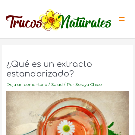
Ir
al
Men
contenido
princ
¿Qué es un extracto
estandarizado?
Deja un comentario
/
Salud
/ Por
Soraya Chico