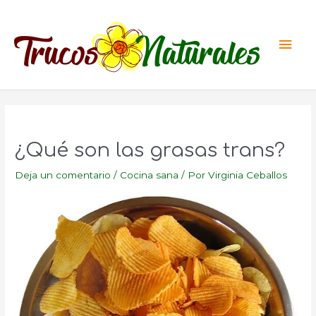
Ir
al
Men
contenido
princ
¿Qué son las grasas trans?
Deja un comentario
/
Cocina sana
/ Por
Virginia Ceballos