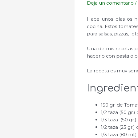
Deja un comentario
/
Hace unos días os 
cocina. Estos tomates
para salsas, pizzas, et
Una de mis recetas pr
hacerlo con
pasta
o 
La receta es muy senci
Ingredien
150 gr. de Tomat
1/2 taza (50 gr.
1/3 taza (50 gr.
1/2 taza (25 gr.
1/3 taza (80 ml.)