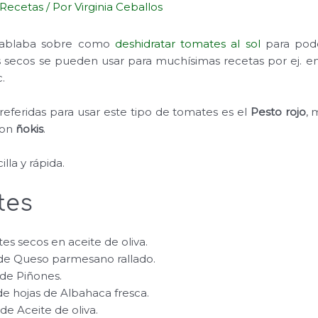
Recetas
/ Por
Virginia Ceballos
hablaba sobre como
deshidratar tomates al sol
para pode
 secos se pueden usar para muchísimas recetas por ej. en
c.
eferidas para usar este tipo de tomates es el
Pesto rojo
, 
con
ñokis
.
lla y rápida.
tes
es secos en aceite de oliva.
) de Queso parmesano rallado.
) de Piñones.
) de hojas de Albahaca fresca.
 de Aceite de oliva.