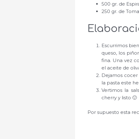
500 gr. de Espi
250 gr. de Toma
Elaborac
Escurrimos bien
queso, los piño
fina. Una vez c
el aceite de oliv
Dejamos cocer l
la pasta este h
Vertimos la sa
cherry y listo 🙂
Por supuesto esta rec