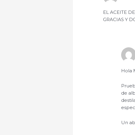
EL ACEITE D
GRACIAS Y 
Hola 
Prueba
de alb
desti
especi
Un ab