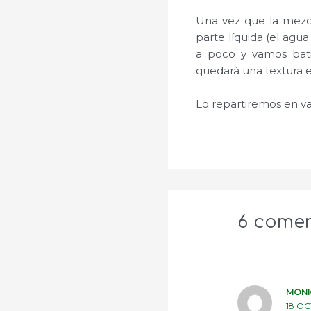
Una vez que la mezcl
parte líquida (el agu
a poco y vamos bati
quedará una textura 
Lo repartiremos en va
6 comen
MONI
18 OC