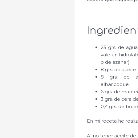
Ingredien
25 grs. de agua
vale un hidrola
o de azahar).
8 grs. de aceit
8 grs. de a
albaricoque.
6 grs. de mante
3 grs. de cera d
0,4 grs. de bórax
En mi receta he reali
Al no tener aceite de