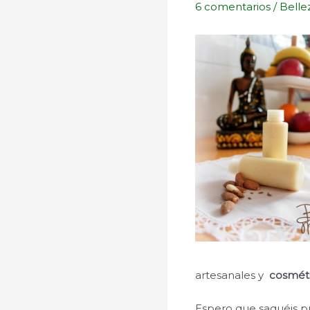
6 comentarios
/
Belle
artesanales y
cosméti
Espero que saquéis pr