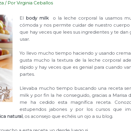
za
/ Por
Virginia Ceballos
El
body milk
o la leche corporal la usamos mu
cómoda y nos permite cuidar de nuestro cuerpo f
que hay veces que lees sus ingredientes y te dan 
usar.
Yo llevo mucho tiempo haciendo y usando crema
gusta mucho la textura de la leche corporal a
rápido y hay veces que es genial para cuando va
partes.
Llevaba mucho tiempo buscando una receta senc
milk y por fin la he conseguido, gracias a Marisa
me ha cedido esta magnífica receta. Conoz
estupendos jabones y por los cursos que im
ca natural
, os aconsejo que echéis un ojo a su blog.
ovecho a esta receta, yo desde luego si.