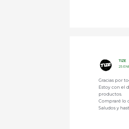
TIZE
25 EN
Gracias por to
Estoy con el 
productos.
Compraré lo q
Saludos y has