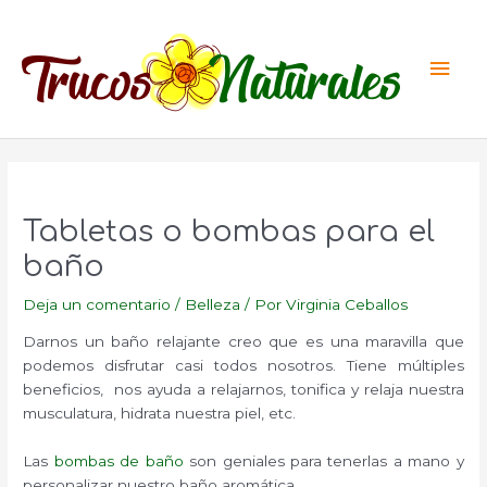
Ir
al
Men
contenido
princ
Tabletas o bombas para el
baño
Deja un comentario
/
Belleza
/ Por
Virginia Ceballos
Darnos un baño relajante creo que es una maravilla que
podemos disfrutar casi todos nosotros. Tiene múltiples
beneficios, nos ayuda a relajarnos, tonifica y relaja nuestra
musculatura, hidrata nuestra piel, etc.
Las
bombas de baño
son geniales para tenerlas a mano y
personalizar nuestro baño aromática.