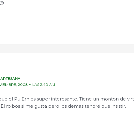
😉
ARTESANA
VIEMBRE, 2008 A LAS 2:40 AM
ue el Pu Erh es super interesante. Tiene un monton de vir
El roibos si me gusta pero los demas tendré que insistir.