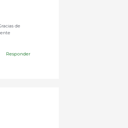
racias de
mente
Responder