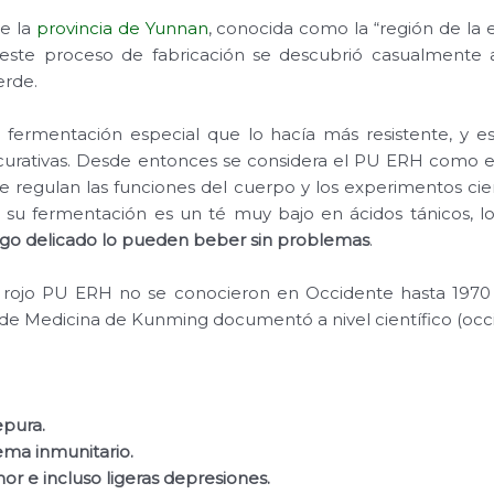
de la
provincia de Yunnan
, conocida como la “región de la 
ste proceso de fabricación se descubrió casualmente al
erde.
fermentación especial que lo hacía más resistente, y e
curativas. Desde entonces se considera el PU ERH como 
e regulan las funciones del cuerpo y los experimentos cie
 su fermentación es un té muy bajo en ácidos tánicos, lo 
go delicado lo pueden beber sin problemas
.
té rojo PU ERH no se conocieron en Occidente hasta 197
 de Medicina de Kunming documentó a nivel científico (occi
epura.
tema inmunitario.
or e incluso ligeras depresiones.