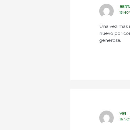
BERT
15 NO
Una vez más m
nuevo por com
generosa.
VIKI
16 NO