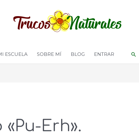
MI ESCUELA
SOBRE MÍ
BLOG
ENTRAR
o «Pu-Erh».