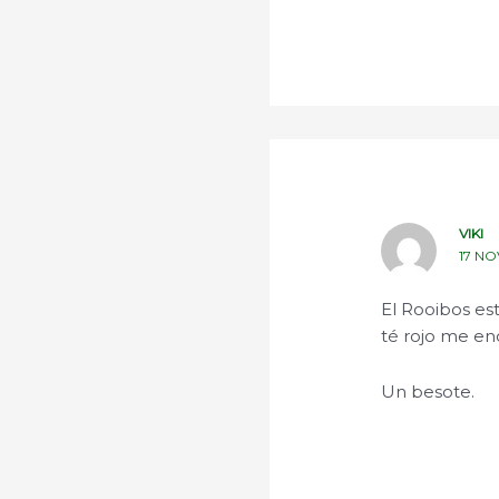
VIKI
17 NO
El Rooibos es
té rojo me en
Un besote.