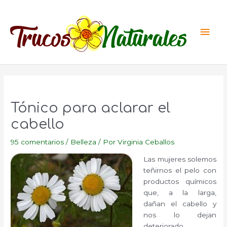
Ir
al
Men
contenido
princ
Tónico para aclarar el
cabello
95 comentarios
/
Belleza
/ Por
Virginia Ceballos
Las mujeres solemos
teñirnos el pelo con
productos químicos
que, a la larga,
dañan el cabello y
nos lo dejan
deteriorado.