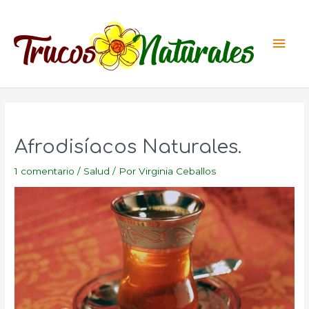
Ir
al
Men
contenido
princ
Afrodisíacos Naturales.
1 comentario
/
Salud
/ Por
Virginia Ceballos