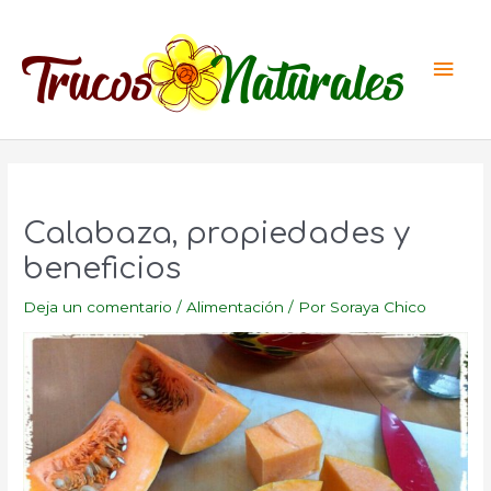
Ir
al
Men
contenido
princ
Calabaza, propiedades y
beneficios
Deja un comentario
/
Alimentación
/ Por
Soraya Chico