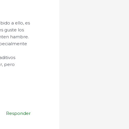
ido a ello, es
es guste los
ienten hambre.
specialmente
aditivos
ir, pero
Responder