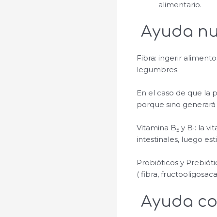
alimentario.
Ayuda nut
Fibra: ingerir alimento
legumbres.
En el caso de que la 
porque sino generará 
Vitamina B
y B
: la v
5
1
intestinales, luego esti
Probióticos y Prebiót
( fibra, fructooligosa
Ayuda con