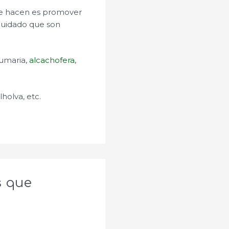
que hacen es promover
 Cuidado que son
fumaria,
alcachofera
,
alholva, etc.
s que