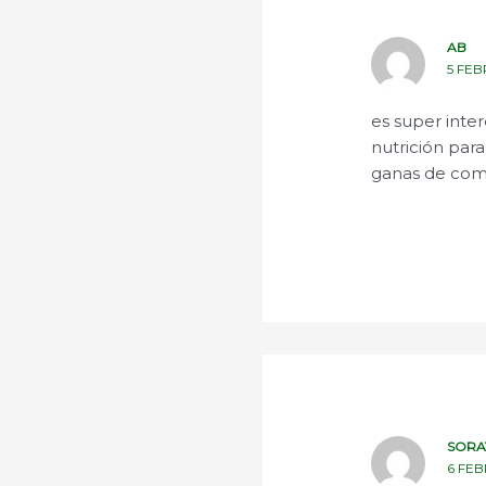
AB
5 FEB
es super inte
nutrición par
ganas de com
SORA
6 FEB