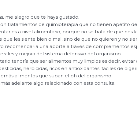
s, me alegro que te haya gustado.
on tratamientos de quimioterapia que no tienen apetito deb
ientarles a nivel alimentario, porque no se trata de que nos l
e que les siente bien o mal, sino de que no quieren y no s
 yo recomendaría una aporte a través de complementos e
nerales y mejora del sistema defensivo del organismo.
tario tendría que ser alimentos muy limpios es decir, evitar 
esticidas, herbicidas, ricos en antioxidantes, fáciles de diger
 además alimentos que suban el ph del organismo.
a más adelante algo relacionado con esta consulta.