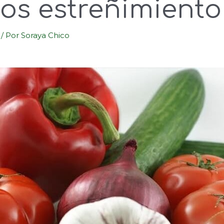
os estreñimiento
/ Por
Soraya Chico