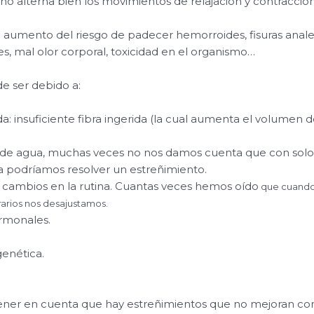
o no alterna bien los movimientos de relajación y contracción
 aumento del riesgo de padecer hemorroides, fisuras anales,
s, mal olor corporal, toxicidad en el organismo…
e ser debido a:
: insuficiente fibra ingerida (la cual aumenta el volumen de
e agua, muchas veces no nos damos cuenta que con solo
 podríamos resolver un estreñimiento.
cambios en la rutina. Cuantas veces hemos oído
que cuando 
rios nos desajustamos.
rmonales.
genética.
ner en cuenta que hay estreñimientos que no mejoran co