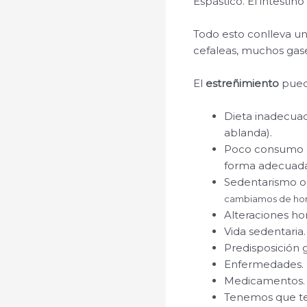
Espástico. El intestin
Todo esto conlleva un
cefaleas, muchos gase
El
estreñimiento
pued
Dieta inadecuada
ablanda).
Poco consumo d
forma adecuada
Sedentarismo o 
cambiamos de hora
Alteraciones ho
Vida sedentaria.
Predisposición 
Enfermedades.
Medicamentos.
Tenemos que te