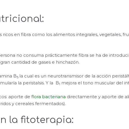
ricional:
s ricos en fibra como los alimentos integrales, vegetales, fru
persona no consuma prácticamente fibra se ha de introduci
gran cantidad de gases e hinchazón.
itamina B
la cual es un neurotransmisor de la acción peristá
5
mularía la peristalsis. Y la B
mejora el tono muscular del int
1
icos: aporte de
flora bacteriana
directamente y aporte de ali
caridos y cereales fermentados).
 la fitoterapia: