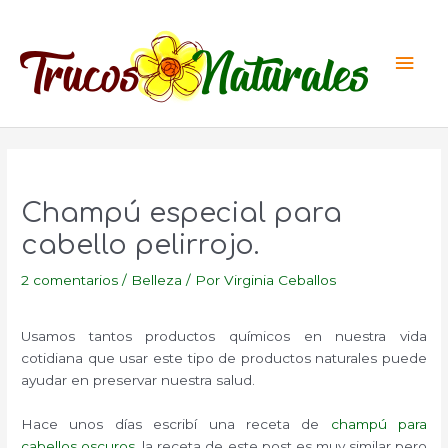
Ir
al
Men
contenido
princ
Champú especial para
cabello pelirrojo.
2 comentarios
/
Belleza
/ Por
Virginia Ceballos
Usamos tantos productos químicos en nuestra vida
cotidiana que usar este tipo de productos naturales puede
ayudar en preservar nuestra salud.
Hace unos días escribí una receta de
champú para
cabellos oscuros
, la receta de este post es muy similar pero