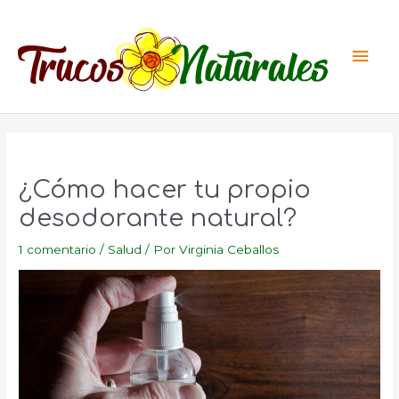
Ir
al
Men
contenido
princ
¿Cómo hacer tu propio
desodorante natural?
1 comentario
/
Salud
/ Por
Virginia Ceballos