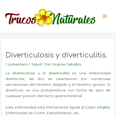
Ir
al
Men
contenido
princ
Diverticulosis y diverticulitis.
1 comentario
/
Salud
/ Por
Virginia Ceballos
La
diverticulosis
y la
diverticulitis
es una enfermedad
diverticular, las dos se caracterizan por numerosas
saculaciones del intestino delgado y el intestino grueso. El
divertículo es una protuberancia con forma de saco de
cualquier porción del tracto gastrointestinal.
Esta enfermedad está íntimamente ligada al
Colon irritable
,
Enfermedad de Crohn, Estreñimiento, etc.