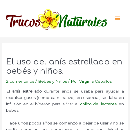
Ir
al
Men
contenido
princ
El uso del anís estrellado en
bebés y niños.
2 comentarios
/
Bebés y Niños
/ Por
Virginia Ceballos
El
anís estrellado
durante años se usaba para ayudar a
expulsar gases (como carminativo), en especial, se daba en
infusión en el biberón para aliviar el
cólico del lactante
en
bebés.
Hace unos pocos años se comenzó a dejar de usar y no se
podía comprar en herbolarios ni farmacias. Muchas