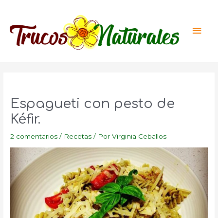
Ir
al
Men
contenido
princ
Espagueti con pesto de
Kéfir.
2 comentarios
/
Recetas
/ Por
Virginia Ceballos