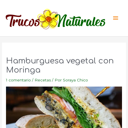
Ir
al
Men
contenido
princ
Hamburguesa vegetal con
Moringa
1 comentario
/
Recetas
/ Por
Soraya Chico