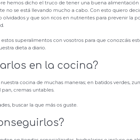
e hemos dicho el truco de tener una buena alimentación c
 no se está llevando mucho a cabo. Con esto quiero deci
 olvidados y que son ricos en nutrientes para prevenir la po
d.
estos superalimentos con vosotros para que conozcáis estos
estra dieta a diario.
rlos en la cocina?
nuestra cocina de muchas maneras; en batidos verdes, zum
el pan, cremas untables.
des, buscar la que más os guste.
onseguirlos?
nden en tiendas especializadas, herbolarios e incluso en a