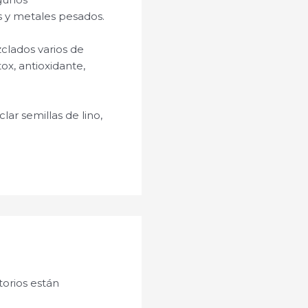
s y metales pesados.
lados varios de
ox, antioxidante,
r semillas de lino,
orios están