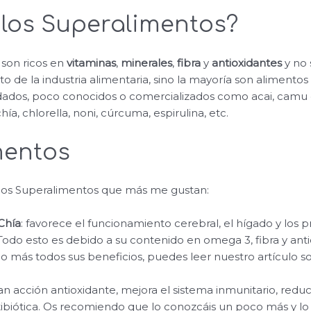
los Superalimentos?
 son ricos en
vitaminas
,
minerales
,
fibra
y
antioxidantes
y no 
o de la industria alimentaria, sino la mayoría son alimentos
dados, poco conocidos o comercializados como acai, camu 
ía, chlorella, noni, cúrcuma, espirulina, etc.
mentos
 los Superalimentos que más me gustan:
Chía
: favorece el funcionamiento cerebral, el hígado y los 
Todo esto es debido a su contenido en omega 3, fibra y antio
 más todos sus beneficios, puedes leer nuestro artículo 
ran acción antioxidante, mejora el sistema inmunitario, reduce
tibiótica. Os recomiendo que lo conozcáis un poco más y lo u