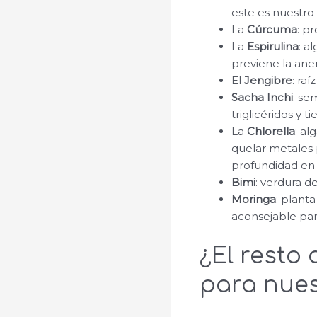
este es nuestro
La
Cúrcuma
: p
La
Espirulina
: a
previene la ane
El
Jengibre
: ra
Sacha Inchi
: se
triglicéridos y 
La
Chlorella
: al
quelar metales 
profundidad en 
Bimi
: verdura d
Moringa
: plant
aconsejable par
¿El resto
para nues