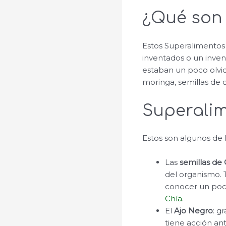
¿Qué son 
Estos Superalimentos
inventados o un invent
estaban un poco olvi
moringa, semillas de ch
Superali
Estos son algunos de
Las
semillas de 
del organismo. 
conocer un poco
Chía
.
El
Ajo Negro
: g
tiene acción an