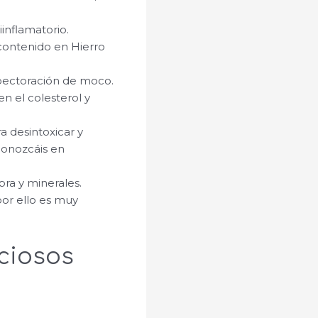
iinflamatorio.
 contenido en Hierro
expectoración de moco.
n el colesterol y
a desintoxicar y
conozcáis en
bra y minerales.
por ello es muy
iciosos