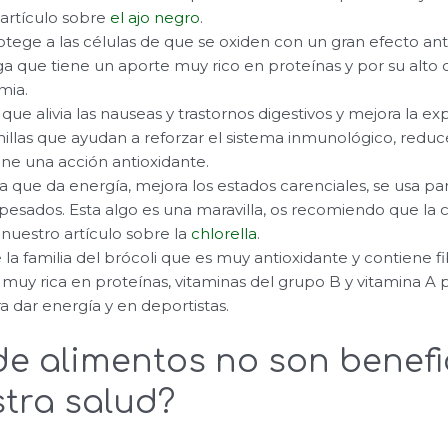
 artículo sobre
el ajo negro
.
rotege a las células de que se oxiden con un gran efecto ant
lga que tiene un aporte muy rico en proteínas y por su alto
mia.
íz que alivia las nauseas y trastornos digestivos y mejora la 
millas que ayudan a reforzar el sistema inmunológico, reduce
tiene una acción antioxidante.
ga que da energía, mejora los estados carenciales, se usa par
pesados. Esta algo es una maravilla, os recomiendo que la 
nuestro artículo sobre la
chlorella
.
e la familia del brócoli que es muy antioxidante y contiene fi
a muy rica en proteínas, vitaminas del grupo B y vitamina A 
a dar energía y en deportistas.
 de alimentos no son benef
tra salud?