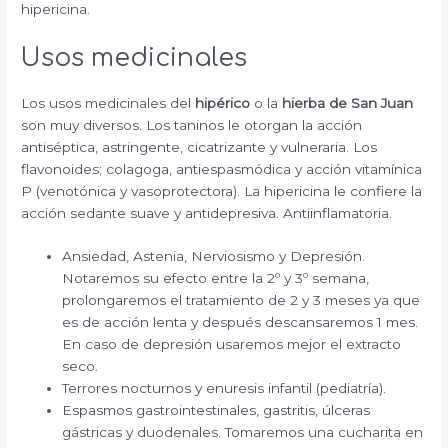
hipericina.
Usos medicinales
Los usos medicinales del
hipérico
o la
hierba de San Juan
son muy diversos. Los taninos le otorgan la acción
antiséptica, astringente, cicatrizante y vulneraria. Los
flavonoides; colagoga, antiespasmódica y acción vitamínica
P (venotónica y vasoprotectora). La hipericina le confiere la
acción sedante suave y antidepresiva. Antiinflamatoria.
Ansiedad, Astenia, Nerviosismo y Depresión.
Notaremos su efecto entre la 2º y 3º semana,
prolongaremos el tratamiento de 2 y 3 meses ya que
es de acción lenta y después descansaremos 1 mes.
En caso de depresión usaremos mejor el extracto
seco.
Terrores nocturnos y enuresis infantil (pediatría).
Espasmos gastrointestinales, gastritis, úlceras
gástricas y duodenales. Tomaremos una cucharita en