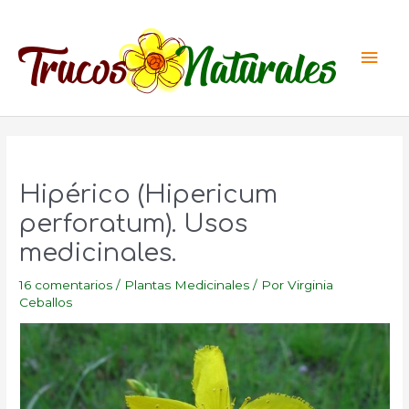
Ir
al
Men
contenido
princ
Hipérico (Hipericum
perforatum). Usos
medicinales.
16 comentarios
/
Plantas Medicinales
/ Por
Virginia
Ceballos