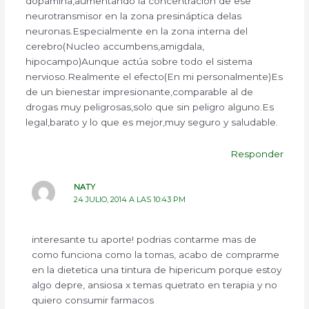
dopamina,aumentando la concentración de ese
neurotransmisor en la zona presináptica delas
neuronas.Especialmente en la zona interna del
cerebro(Nucleo accumbens,amigdala,
hipocampo)Aunque actúa sobre todo el sistema
nervioso.Realmente el efecto(En mi personalmente)Es
de un bienestar impresionante,comparable al de
drogas muy peligrosas,solo que sin peligro alguno.Es
legal,barato y lo que es mejor,muy seguro y saludable.
Responder
NATY
24 JULIO, 2014 A LAS 10:43 PM
interesante tu aporte! podrias contarme mas de
como funciona como la tomas, acabo de comprarme
en la dietetica una tintura de hipericum porque estoy
algo depre, ansiosa x temas quetrato en terapia y no
quiero consumir farmacos