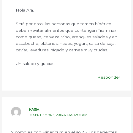
Hola Ara.
Será por esto: las personas que tomen hipérico
deben «evitar alimentos que contengan Tiramina»
como queso, cerveza, vino, arenques salados y en
escabeche, plátanos, habas, yogurt, salsa de soja,
caviar, levaduras, hígado y carnes muy crudas.
Un saludo y gracias.
Responder
KASIA
15 SEPTIEMBRE, 2016 A LAS 12:05 AM
Y como es con Hipericum en el sol? » Los pacientes