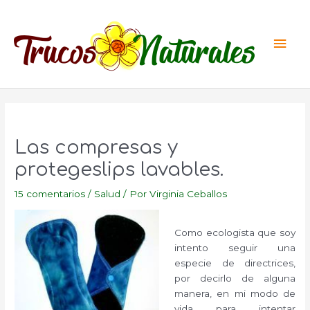
Ir
al
Men
contenido
princ
Las compresas y
protegeslips lavables.
15 comentarios
/
Salud
/ Por
Virginia Ceballos
Como ecologista que soy
intento seguir una
especie de directrices,
por decirlo de alguna
manera, en mi modo de
vida para intentar