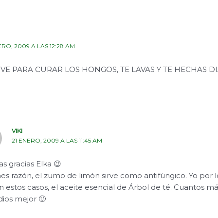
ERO, 2009 A LAS 12:28 AM
RVE PARA CURAR LOS HONGOS, TE LAVAS Y TE HECHAS 
VIKI
21 ENERO, 2009 A LAS 11:45 AM
s gracias Elka 😉
enes razón, el zumo de limón sirve como antifúngico. Yo por 
n estos casos, el aceite esencial de Árbol de té. Cuantos m
ios mejor 🙂