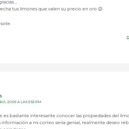
 gracias…
echa tus limones que valen su precio en oro 😉
sote.
S
RO, 2009 A LAS 5:53 PM
 es bastante interesante conocer las propiedades del limon
información a mi correo seria genial, realmente deseo reb