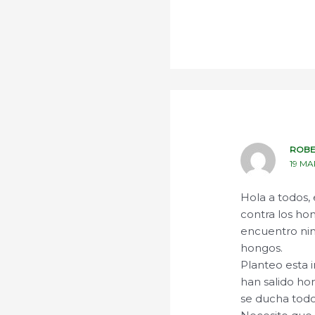
ROB
19 MA
Hola a todos,
contra los ho
encuentro nin
hongos.
Planteo esta 
han salido ho
se ducha todos