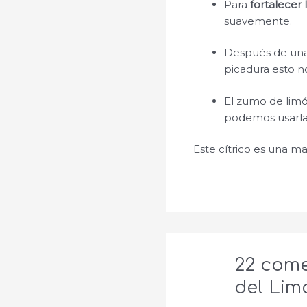
Para
fortalecer 
suavemente.
Después de una
picadura esto 
El zumo de lim
podemos usarl
Este cítrico es una mar
22 come
del Lim