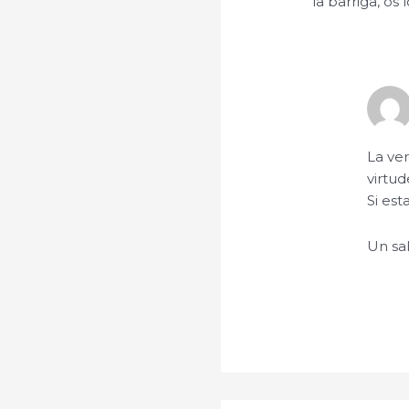
la barriga, os
La ve
virtud
Si est
Un sa