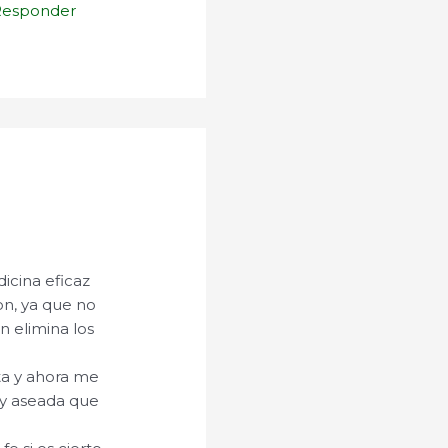
Responder
icina eficaz
on, ya que no
 elimina los
ta y ahora me
uy aseada que