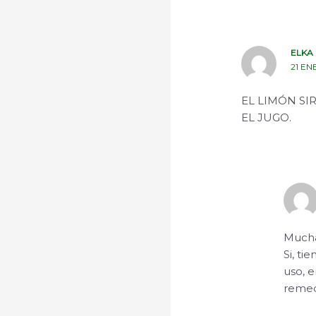
ELKA
21 EN
EL LIMÓN SI
EL JUGO.
Mucha
Si, ti
uso, e
remed