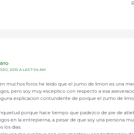
ERTO
RZO, 2010 A LAS 7:04 AM
 en muchos foros he leido que el zumo de limon es una med
ngos, pero soy muy esceptico con respecto a esa aseveraci
guna explicacion contundente de porque el zumo de limon
inquietud porque hace tiempo que padezco de pie de atle
ngos en la entrepierna, a pesar de que soy una persona m
 los dias.