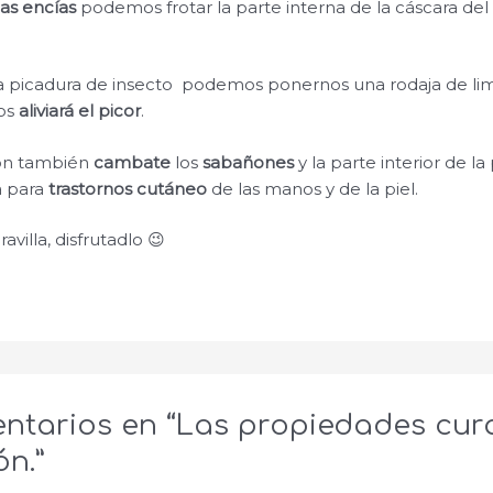
las encías
podemos frotar la parte interna de la cáscara del
 picadura de insecto podemos ponernos una rodaja de limó
nos
aliviará el picor
.
ón también
cambate
los
sabañones
y la parte interior de la
a para
trastornos cutáneo
de las manos y de la piel.
avilla, disfrutadlo 😉
ntarios en “Las propiedades cur
ón.”