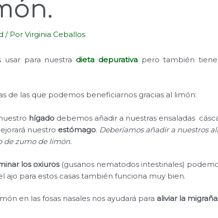
món.
d
/ Por
Virginia Ceballos
 usar para nuestra
dieta depurativa
pero también tien
.
as de las que podemos beneficiarnos gracias al limón:
nuestro
hígado
debemos añadir a nuestras ensaladas cásca
ejorará nuestro
estómago
.
Deberíamos añadir a nuestros al
o de zumo de limón.
minar los oxiuros
(gusanos nematodos intestinales) podemos
 el ajo para estos casas también funciona muy bien.
imón en las fosas nasales nos ayudará para
aliviar la migraña