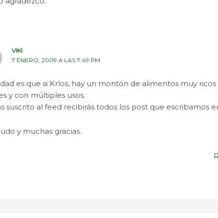
 lo agradezco.
VIKI
7 ENERO, 2009 A LAS 7:49 PM
rdad es que si Krlos, hay un montón de alimentos muy ricos
es y con múltiples usos.
as suscrito al feed recibirás todos los post que escribamos e
ludo y muchas gracias.