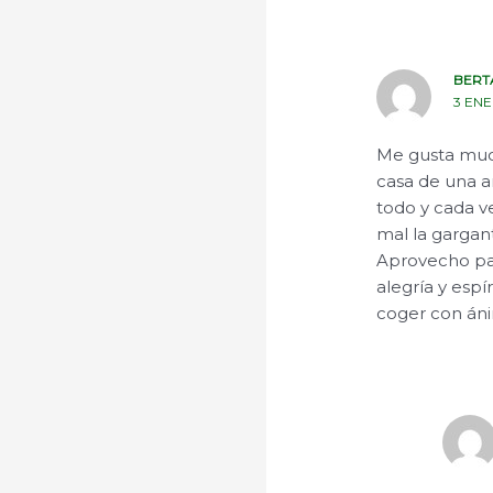
BERT
3 ENE
Me gusta much
casa de una a
todo y cada ve
mal la gargant
Aprovecho pa
alegría y espí
coger con án