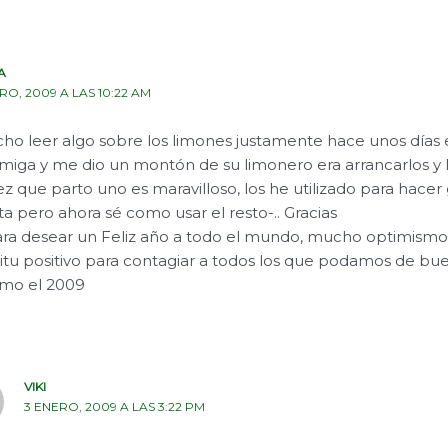
A
RO, 2009 A LAS 10:22 AM
o leer algo sobre los limones justamente hace unos días 
miga y me dio un montón de su limonero era arrancarlos y l
z que parto uno es maravilloso, los he utilizado para hacer
a pero ahora sé como usar el resto-.. Gracias
ra desear un Feliz año a todo el mundo, mucho optimism
ritu positivo para contagiar a todos los que podamos de bue
imo el 2009
VIKI
3 ENERO, 2009 A LAS 3:22 PM