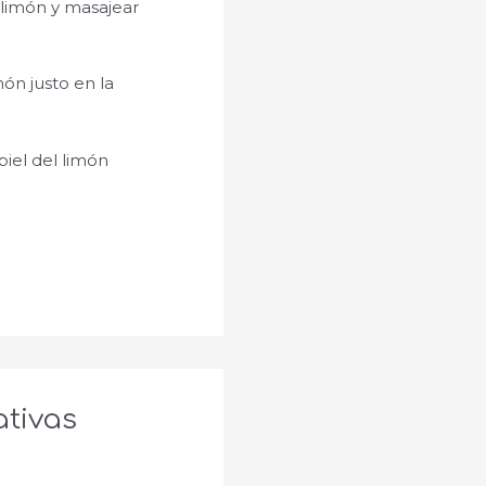
 limón y masajear
n justo en la
 piel del limón
ativas