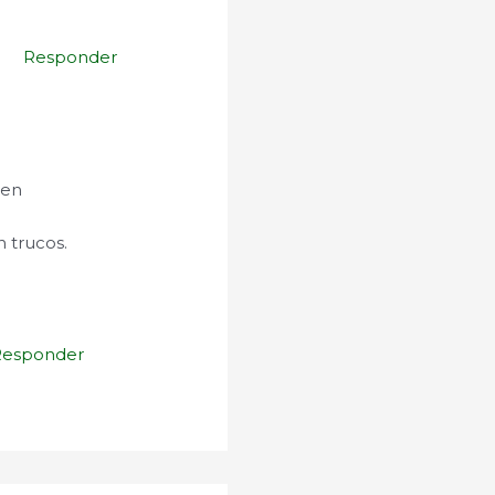
Responder
 en
n trucos.
Responder