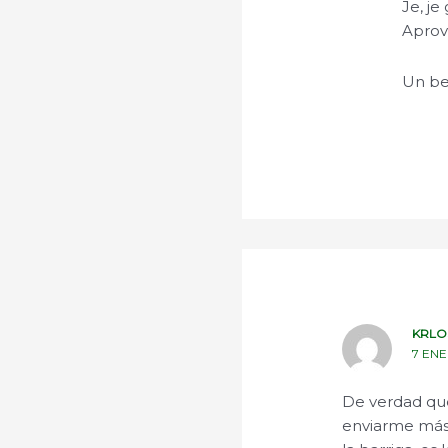
Je, je
Aprov
Un be
KRLO
7 ENE
De verdad que
enviarme más 