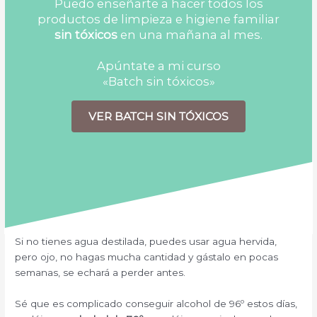
Puedo enseñarte a hacer todos los
productos de limpieza e higiene familiar
sin tóxicos
en una mañana al mes.
Apúntate a mi curso
«Batch sin tóxicos»
VER BATCH SIN TÓXICOS
Si no tienes agua destilada, puedes usar agua hervida,
pero ojo, no hagas mucha cantidad y gástalo en pocas
semanas, se echará a perder antes.
Sé que es complicado conseguir alcohol de 96º estos días,