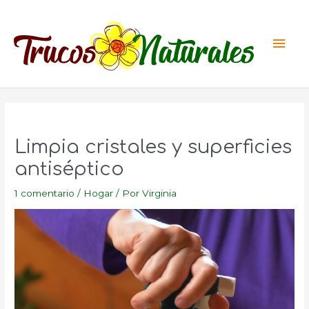
Ir
al
Men
contenido
princ
Limpia cristales y superficies
antiséptico
1 comentario
/
Hogar
/ Por
Virginia