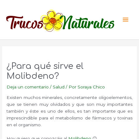
Ir
al
Men
contenido
princ
¿Para qué sirve el
Molibdeno?
Deja un comentario
/
Salud
/ Por
Soraya Chico
Existen muchos minerales, concretamente oligoelementos,
que se tienen muy olvidados y que son muy importantes
también y éste es uno de ellos, es tan importante que es
imprescindible para el metabolismo de fármacos y toxinas
en el organismo.
Hoy quiero que conozcáis al
Molibdeno
🙂