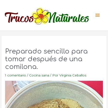
Ir
al
Men
contenido
princ
Preparado sencillo para
tomar después de una
comilona.
1 comentario
/
Cocina sana
/ Por
Virginia Ceballos