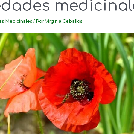
edades medicinal
as Medicinales
/ Por
Virginia Ceballos