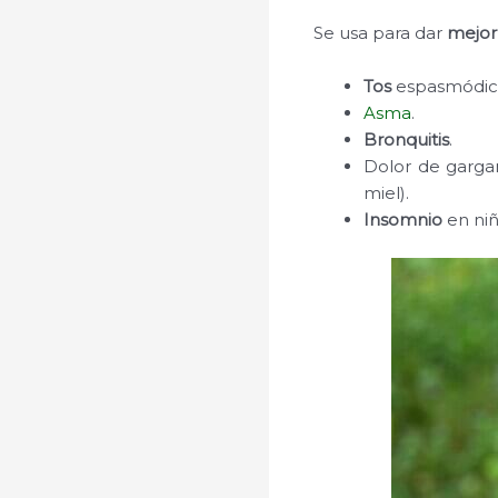
Se usa para dar
mejor
Tos
espasmódica 
Asma
.
Bronquitis
.
Dolor de garga
miel).
Insomnio
en niñ