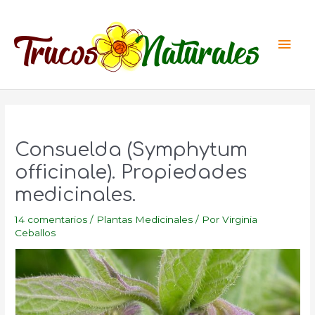
Ir
al
Men
contenido
princ
Consuelda (Symphytum
officinale). Propiedades
medicinales.
14 comentarios
/
Plantas Medicinales
/ Por
Virginia
Ceballos